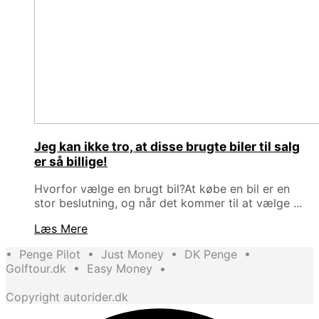
Jeg kan ikke tro, at disse brugte biler til salg
er så billige!
Hvorfor vælge en brugt bil?At købe en bil er en
stor beslutning, og når det kommer til at vælge ...
Læs Mere
•
Penge Pilot
•
Just Money
•
DK Penge
•
Golftour.dk
•
Easy Money
•
Copyright autorider.dk