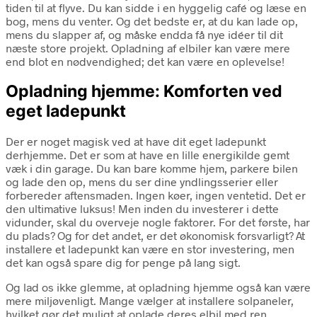
tiden til at flyve. Du kan sidde i en hyggelig café og læse en
bog, mens du venter. Og det bedste er, at du kan lade op,
mens du slapper af, og måske endda få nye idéer til dit
næste store projekt. Opladning af elbiler kan være mere
end blot en nødvendighed; det kan være en oplevelse!
Opladning hjemme: Komforten ved
eget ladepunkt
Der er noget magisk ved at have dit eget ladepunkt
derhjemme. Det er som at have en lille energikilde gemt
væk i din garage. Du kan bare komme hjem, parkere bilen
og lade den op, mens du ser dine yndlingsserier eller
forbereder aftensmaden. Ingen køer, ingen ventetid. Det er
den ultimative luksus! Men inden du investerer i dette
vidunder, skal du overveje nogle faktorer. For det første, har
du plads? Og for det andet, er det økonomisk forsvarligt? At
installere et ladepunkt kan være en stor investering, men
det kan også spare dig for penge på lang sigt.
Og lad os ikke glemme, at opladning hjemme også kan være
mere miljøvenligt. Mange vælger at installere solpaneler,
hvilket gør det muligt at oplade deres elbil med ren,