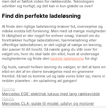
men det er faktisk inden for rækkevidde. Teknologien
udvikler sig hurtigt, og det kan vi kun glæde os over!
Find din perfekte ladeløsning
At finde den rigtige ladeløsning kræver tid, overvejelse og
måske endda lidt forskning. Men med så mange muligheder
til rådighed er der noget for enhver smag. Uanset om du
foretrækker hurtige ladestationer, hjemmeladning eller
offentlige ladestationer, er det vigtigt at vælge en løsning,
der passer til dit livsstil. Så næste gang du står over for
valget om, hvor du skal lade din elbil, husk at undersøge
mulighederne og finde den
bedste ladeløsning
for dig!
Og husk, uanset hvilken løsning du vælger, er det at køre en
elbil en del af en større bevægelse mod en grønnere
fremtid. Så lad os komme ud og lade vores biler op, mens vi
redder planeten – én opladning ad gangen!
Forrige
Mercedes EQE: elektrisk luksus med lang rækkevidde
Næste
Mercedes CLA: guide til model, udstyr og motorer