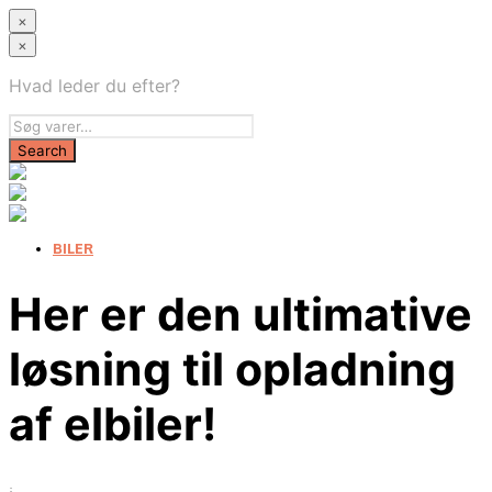
×
×
Hvad leder du efter?
BILER
Her er den ultimative
løsning til opladning
af elbiler!