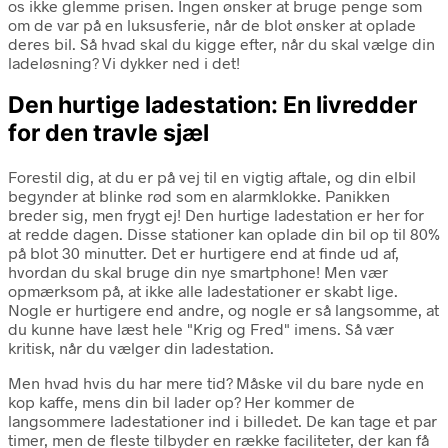
os ikke glemme prisen. Ingen ønsker at bruge penge som
om de var på en luksusferie, når de blot ønsker at oplade
deres bil. Så hvad skal du kigge efter, når du skal vælge din
ladeløsning? Vi dykker ned i det!
Den hurtige ladestation: En livredder
for den travle sjæl
Forestil dig, at du er på vej til en vigtig aftale, og din elbil
begynder at blinke rød som en alarmklokke. Panikken
breder sig, men frygt ej! Den hurtige ladestation er her for
at redde dagen. Disse stationer kan oplade din bil op til 80%
på blot 30 minutter. Det er hurtigere end at finde ud af,
hvordan du skal bruge din nye smartphone! Men vær
opmærksom på, at ikke alle ladestationer er skabt lige.
Nogle er hurtigere end andre, og nogle er så langsomme, at
du kunne have læst hele "Krig og Fred" imens. Så vær
kritisk, når du vælger din ladestation.
Men hvad hvis du har mere tid? Måske vil du bare nyde en
kop kaffe, mens din bil lader op? Her kommer de
langsommere ladestationer ind i billedet. De kan tage et par
timer, men de fleste tilbyder en række faciliteter, der kan få