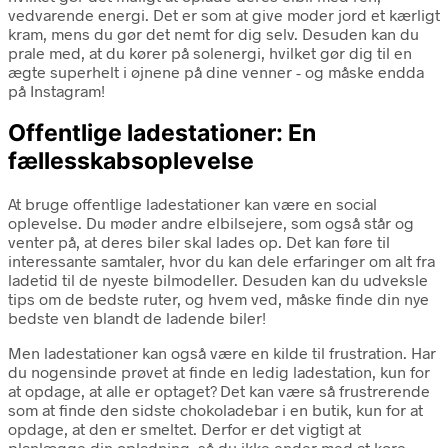
vedvarende energi. Det er som at give moder jord et kærligt
kram, mens du gør det nemt for dig selv. Desuden kan du
prale med, at du kører på solenergi, hvilket gør dig til en
ægte superhelt i øjnene på dine venner - og måske endda
på Instagram!
Offentlige ladestationer: En
fællesskabsoplevelse
At bruge offentlige ladestationer kan være en social
oplevelse. Du møder andre elbilsejere, som også står og
venter på, at deres biler skal lades op. Det kan føre til
interessante samtaler, hvor du kan dele erfaringer om alt fra
ladetid til de nyeste bilmodeller. Desuden kan du udveksle
tips om de bedste ruter, og hvem ved, måske finde din nye
bedste ven blandt de ladende biler!
Men ladestationer kan også være en kilde til frustration. Har
du nogensinde prøvet at finde en ledig ladestation, kun for
at opdage, at alle er optaget? Det kan være så frustrerende
som at finde den sidste chokoladebar i en butik, kun for at
opdage, at den er smeltet. Derfor er det vigtigt at
planlægge din opladning, så du ikke ender med at køre