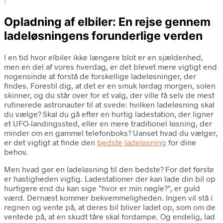
i
Opladning af elbiler: En rejse gennem
ladeløsningens forunderlige verden
I en tid hvor elbiler ikke længere blot er en sjældenhed,
men en del af vores hverdag, er det blevet mere vigtigt end
nogensinde at forstå de forskellige ladeløsninger, der
findes. Forestil dig, at det er en smuk lørdag morgen, solen
skinner, og du står over for et valg, der ville få selv de mest
rutinerede astronauter til at svede: hvilken ladeløsning skal
du vælge? Skal du gå efter en hurtig ladestation, der ligner
et UFO-landingssted, eller en mere traditionel løsning, der
minder om en gammel telefonboks? Uanset hvad du vælger,
er det vigtigt at finde den
bedste ladeløsning
for dine
behov.
Men hvad gør en ladeløsning til den bedste? For det første
er hastigheden vigtig. Ladestationer der kan lade din bil op
hurtigere end du kan sige "hvor er min nøgle?", er guld
værd. Dernæst kommer bekvemmeligheden. Ingen vil stå i
regnen og vente på, at deres bil bliver ladet op, som om de
ventede på, at en skudt tåre skal fordampe. Og endelig, lad