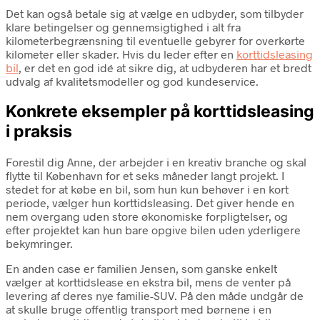
Det kan også betale sig at vælge en udbyder, som tilbyder
klare betingelser og gennemsigtighed i alt fra
kilometerbegrænsning til eventuelle gebyrer for overkørte
kilometer eller skader. Hvis du leder efter en
korttidsleasing
bil
, er det en god idé at sikre dig, at udbyderen har et bredt
udvalg af kvalitetsmodeller og god kundeservice.
Konkrete eksempler på korttidsleasing
i praksis
Forestil dig Anne, der arbejder i en kreativ branche og skal
flytte til København for et seks måneder langt projekt. I
stedet for at købe en bil, som hun kun behøver i en kort
periode, vælger hun korttidsleasing. Det giver hende en
nem overgang uden store økonomiske forpligtelser, og
efter projektet kan hun bare opgive bilen uden yderligere
bekymringer.
En anden case er familien Jensen, som ganske enkelt
vælger at korttidslease en ekstra bil, mens de venter på
levering af deres nye familie-SUV. På den måde undgår de
at skulle bruge offentlig transport med børnene i en