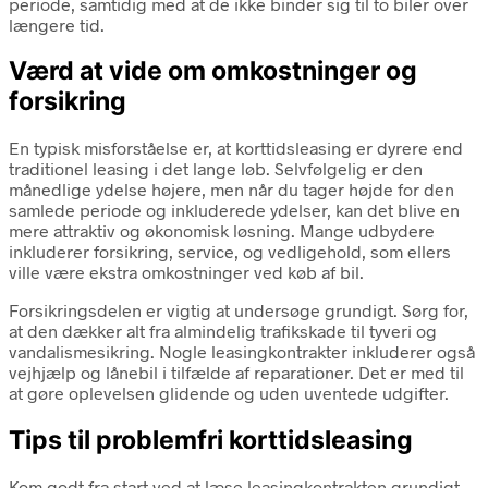
periode, samtidig med at de ikke binder sig til to biler over
længere tid.
Værd at vide om omkostninger og
forsikring
En typisk misforståelse er, at korttidsleasing er dyrere end
traditionel leasing i det lange løb. Selvfølgelig er den
månedlige ydelse højere, men når du tager højde for den
samlede periode og inkluderede ydelser, kan det blive en
mere attraktiv og økonomisk løsning. Mange udbydere
inkluderer forsikring, service, og vedligehold, som ellers
ville være ekstra omkostninger ved køb af bil.
Forsikringsdelen er vigtig at undersøge grundigt. Sørg for,
at den dækker alt fra almindelig trafikskade til tyveri og
vandalismesikring. Nogle leasingkontrakter inkluderer også
vejhjælp og lånebil i tilfælde af reparationer. Det er med til
at gøre oplevelsen glidende og uden uventede udgifter.
Tips til problemfri korttidsleasing
Kom godt fra start ved at læse leasingkontrakten grundigt,