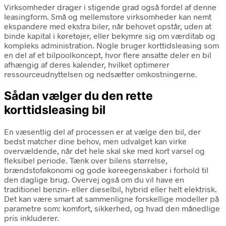
Virksomheder drager i stigende grad også fordel af denne
leasingform. Små og mellemstore virksomheder kan nemt
ekspandere med ekstra biler, når behovet opstår, uden at
binde kapital i køretøjer, eller bekymre sig om værditab og
kompleks administration. Nogle bruger korttidsleasing som
en del af et bilpoolkoncept, hvor flere ansatte deler en bil
afhængig af deres kalender, hvilket optimerer
ressourceudnyttelsen og nedsætter omkostningerne.
Sådan vælger du den rette
korttidsleasing bil
En væsentlig del af processen er at vælge den bil, der
bedst matcher dine behov, men udvalget kan virke
overvældende, når det hele skal ske med kort varsel og
fleksibel periode. Tænk over bilens størrelse,
brændstoføkonomi og gode køreegenskaber i forhold til
den daglige brug. Overvej også om du vil have en
traditionel benzin- eller dieselbil, hybrid eller helt elektrisk.
Det kan være smart at sammenligne forskellige modeller på
parametre som: komfort, sikkerhed, og hvad den månedlige
pris inkluderer.