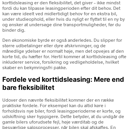
korttidsleasing er den fleksibilitet, det giver – ikke mindst
fordi du kan tilpasse leasingperioden efter dit behov. Det
kan være ideelt ved midlertidigt behov for en ekstra bil,
under studieophold, eller hvis du nyligt er flyttet til en ny by
og ønsker at undersøge dine transportmuligheder, før du
binder dig.
Den økonomiske byrde er også anderledes. Du slipper for
større udbetalinger eller dyre afskrivninger, og de
månedlige ydelser er normalt høje, men det opvejes af den
korte tid, du hæfter for. Hertil kommer at korttidsleasing ofte
inkluderer service, forsikring og vedligeholdelse, hvilket
skaber en bekymringsfri pakke.
Fordele ved korttidsleasing: Mere end
bare fleksibilitet
Udover den nævnte fleksibilitet kommer der en række
praktiske fordele. For eksempel kan du altid køre i
forholdsvis nye biler, fordi leasingperioderne er korte, og
udskiftning sker hyppigere. Dette betyder, at du undgår de
gamle bilers uforudsete fejl, høje værditab og de
besværlige salgsprocesser, når bilen skal afskaffes. En