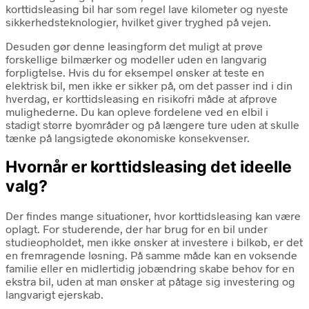
korttidsleasing bil har som regel lave kilometer og nyeste
sikkerhedsteknologier, hvilket giver tryghed på vejen.
Desuden gør denne leasingform det muligt at prøve
forskellige bilmærker og modeller uden en langvarig
forpligtelse. Hvis du for eksempel ønsker at teste en
elektrisk bil, men ikke er sikker på, om det passer ind i din
hverdag, er korttidsleasing en risikofri måde at afprøve
mulighederne. Du kan opleve fordelene ved en elbil i
stadigt større byområder og på længere ture uden at skulle
tænke på langsigtede økonomiske konsekvenser.
Hvornår er korttidsleasing det ideelle
valg?
Der findes mange situationer, hvor korttidsleasing kan være
oplagt. For studerende, der har brug for en bil under
studieopholdet, men ikke ønsker at investere i bilkøb, er det
en fremragende løsning. På samme måde kan en voksende
familie eller en midlertidig jobændring skabe behov for en
ekstra bil, uden at man ønsker at påtage sig investering og
langvarigt ejerskab.