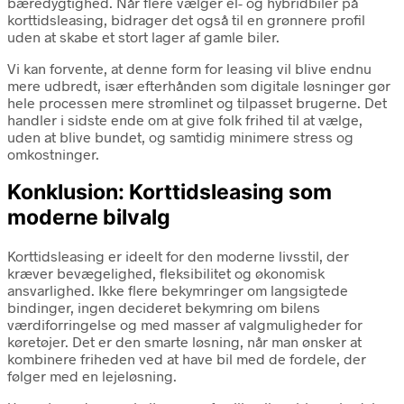
bæredygtighed. Når flere vælger el- og hybridbiler på
korttidsleasing, bidrager det også til en grønnere profil
uden at skabe et stort lager af gamle biler.
Vi kan forvente, at denne form for leasing vil blive endnu
mere udbredt, især efterhånden som digitale løsninger gør
hele processen mere strømlinet og tilpasset brugerne. Det
handler i sidste ende om at give folk frihed til at vælge,
uden at blive bundet, og samtidig minimere stress og
omkostninger.
Konklusion: Korttidsleasing som
moderne bilvalg
Korttidsleasing er ideelt for den moderne livsstil, der
kræver bevægelighed, fleksibilitet og økonomisk
ansvarlighed. Ikke flere bekymringer om langsigtede
bindinger, ingen decideret bekymring om bilens
værdiforringelse og med masser af valgmuligheder for
køretøjer. Det er den smarte løsning, når man ønsker at
kombinere friheden ved at have bil med de fordele, der
følger med en lejeløsning.