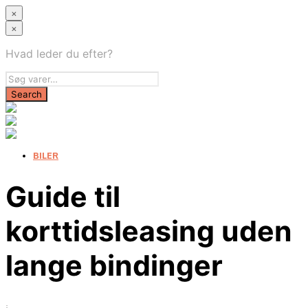
×
×
Hvad leder du efter?
BILER
Guide til
korttidsleasing uden
lange bindinger