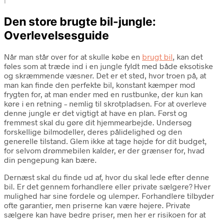
i
Den store brugte bil-jungle:
Overlevelsesguide
Når man står over for at skulle købe en
brugt bil
, kan det
føles som at træde ind i en jungle fyldt med både eksotiske
og skræmmende væsner. Det er et sted, hvor troen på, at
man kan finde den perfekte bil, konstant kæmper mod
frygten for, at man ender med en rustbunke, der kun kan
køre i en retning – nemlig til skrotpladsen. For at overleve
denne jungle er det vigtigt at have en plan. Først og
fremmest skal du gøre dit hjemmearbejde. Undersøg
forskellige bilmodeller, deres pålidelighed og den
generelle tilstand. Glem ikke at tage højde for dit budget,
for selvom drømmebilen kalder, er der grænser for, hvad
din pengepung kan bære.
Dernæst skal du finde ud af, hvor du skal lede efter denne
bil. Er det gennem forhandlere eller private sælgere? Hver
mulighed har sine fordele og ulemper. Forhandlere tilbyder
ofte garantier, men priserne kan være højere. Private
sælgere kan have bedre priser, men her er risikoen for at