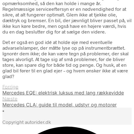
opmærksomhed, så den kan holde i mange år.
Regelmæssige serviceeftersyn er en nødvendighed for at
sikre, at alt fungerer optimalt. Glem ikke at tjekke olie,
dæktryk og bremser. En bil, der jævnligt bliver passet på, vil
ikke kun køre bedre, men også have en højere værdi, hvis
du en dag beslutter dig for at sælge den videre.
Det er også en god idé at holde øje med eventuelle
advarselslamper, der måtte lyse op på instrumentbrættet.
Ignorér dem ikke; de kan være tegn på problemer, der skal
tages alvorligt. At tage sig af små problemer, før de bliver
store, kan spare dig for både tid og penge. Og husk, at en
glad bil fører til en glad ejer – og hvem ønsker ikke at være
glad?
Forrige
Mercedes EQE: elektrisk luksus med lang rækkevidde
Næste
Mercedes CLA: guide til model, udstyr og motorer
•
Copyright autorider.dk