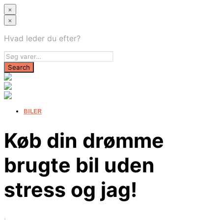
×
×
Hvad leder du efter?
BILER
Køb din drømme
brugte bil uden
stress og jag!