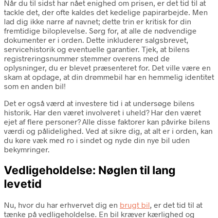
Når du til sidst har nået enighed om prisen, er det tid til at
tackle det, der ofte kaldes det kedelige papirarbejde. Men
lad dig ikke narre af navnet; dette trin er kritisk for din
fremtidige biloplevelse. Sørg for, at alle de nødvendige
dokumenter er i orden. Dette inkluderer salgsbrevet,
servicehistorik og eventuelle garantier. Tjek, at bilens
registreringsnummer stemmer overens med de
oplysninger, du er blevet præsenteret for. Det ville være en
skam at opdage, at din drømmebil har en hemmelig identitet
som en anden bil!
Det er også værd at investere tid i at undersøge bilens
historik. Har den været involveret i uheld? Har den været
ejet af flere personer? Alle disse faktorer kan påvirke bilens
værdi og pålidelighed. Ved at sikre dig, at alt er i orden, kan
du køre væk med ro i sindet og nyde din nye bil uden
bekymringer.
Vedligeholdelse: Nøglen til lang
levetid
Nu, hvor du har erhvervet dig en
brugt bil
, er det tid til at
tænke på vedligeholdelse. En bil kræver kærlighed og