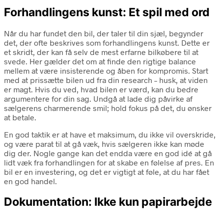
Forhandlingens kunst: Et spil med ord
Når du har fundet den bil, der taler til din sjæl, begynder
det, der ofte beskrives som forhandlingens kunst. Dette er
et skridt, der kan få selv de mest erfarne bilkøbere til at
svede. Her gælder det om at finde den rigtige balance
mellem at være insisterende og åben for kompromis. Start
med at prissætte bilen ud fra din research – husk, at viden
er magt. Hvis du ved, hvad bilen er værd, kan du bedre
argumentere for din sag. Undgå at lade dig påvirke af
sælgerens charmerende smil; hold fokus på det, du ønsker
at betale.
En god taktik er at have et maksimum, du ikke vil overskride,
og være parat til at gå væk, hvis sælgeren ikke kan møde
dig der. Nogle gange kan det endda være en god idé at gå
lidt væk fra forhandlingen for at skabe en følelse af pres. En
bil er en investering, og det er vigtigt at føle, at du har fået
en god handel.
Dokumentation: Ikke kun papirarbejde