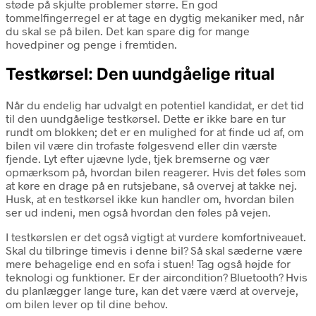
støde på skjulte problemer større. En god
tommelfingerregel er at tage en dygtig mekaniker med, når
du skal se på bilen. Det kan spare dig for mange
hovedpiner og penge i fremtiden.
Testkørsel: Den uundgåelige ritual
Når du endelig har udvalgt en potentiel kandidat, er det tid
til den uundgåelige testkørsel. Dette er ikke bare en tur
rundt om blokken; det er en mulighed for at finde ud af, om
bilen vil være din trofaste følgesvend eller din værste
fjende. Lyt efter ujævne lyde, tjek bremserne og vær
opmærksom på, hvordan bilen reagerer. Hvis det føles som
at køre en drage på en rutsjebane, så overvej at takke nej.
Husk, at en testkørsel ikke kun handler om, hvordan bilen
ser ud indeni, men også hvordan den føles på vejen.
I testkørslen er det også vigtigt at vurdere komfortniveauet.
Skal du tilbringe timevis i denne bil? Så skal sæderne være
mere behagelige end en sofa i stuen! Tag også højde for
teknologi og funktioner. Er der aircondition? Bluetooth? Hvis
du planlægger lange ture, kan det være værd at overveje,
om bilen lever op til dine behov.